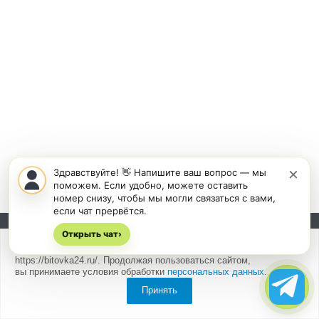
×
Здравствуйте! 👋 Напишите ваш вопрос — мы
поможем. Если удобно, можете оставить
номер снизу, чтобы мы могли связаться с вами,
если чат прервётся.
Открыть чат
Подписывайтесь на новости и акции:
›
Мы
используем cookies
для быстрой и удобной работы сайта
https://bitovka24.ru/. Продолжая пользоваться сайтом,
вы принимаете условия обработки
персональных данных
.
Принять