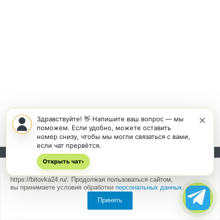
×
Здравствуйте! 👋 Напишите ваш вопрос — мы
поможем. Если удобно, можете оставить
номер снизу, чтобы мы могли связаться с вами,
если чат прервётся.
Открыть чат
Подписывайтесь на новости и акции:
›
Мы
используем cookies
для быстрой и удобной работы сайта
https://bitovka24.ru/. Продолжая пользоваться сайтом,
вы принимаете условия обработки
персональных данных
.
Принять