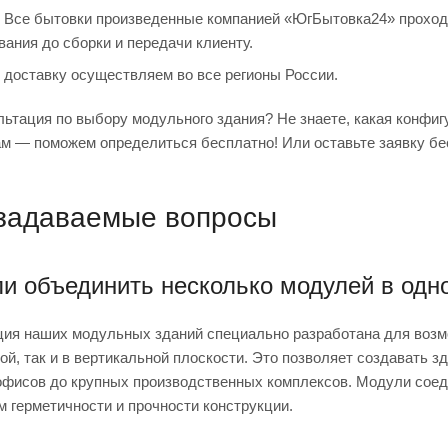
Все бытовки произведенные компанией «ЮгБытовка24» проходя
вания до сборки и передачи клиенту.
доставку осуществляем во все регионы России.
ьтация по выбору модульного здания? Не знаете, какая конфи
ам — поможем определиться бесплатно! Или оставьте заявку бе
 задаваемые вопросы
и объединить несколько модулей в одн
кция наших модульных зданий специально разработана для возм
ой, так и в вертикальной плоскости. Это позволяет создавать 
офисов до крупных производственных комплексов. Модули сое
 герметичности и прочности конструкции.