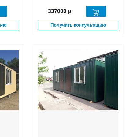
337000
р.
цию
Получить консультацию