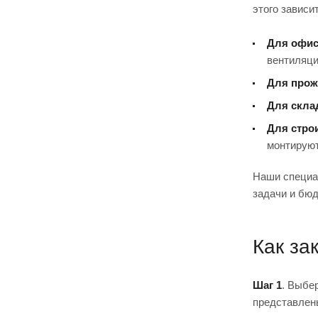
этого зависи
Для офис
вентиляци
Для прож
Для скла
Для стро
монтируют
Наши специа
задачи и бюд
Как за
Шаг 1
. Выбе
представлен