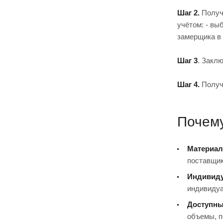
Шаг 2.
Получ
учётом: - вы
замерщика в 
Шаг 3
. Закл
Шаг 4.
Получи
Почем
Материал
поставщик
Индивиду
индивидуа
Доступны
объемы, п