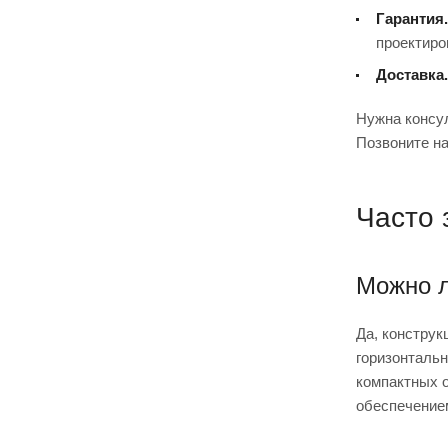
Гарантия.
проектиро
Доставка.
Нужна консул
Позвоните н
Часто
Можно л
Да, констру
горизонтальн
компактных 
обеспечением