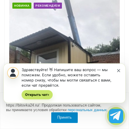
НОВИНКА
РЕКОМЕНДУЕМ
×
Здравствуйте! 👋 Напишите ваш вопрос — мы
поможем. Если удобно, можете оставить
номер снизу, чтобы мы могли связаться с вами,
если чат прервётся.
Пост охраны 2*2 м
Открыть чат
›
Под заказ
Мы
используем cookies
для быстрой и удобной работы сайта
https://bitovka24.ru/. Продолжая пользоваться сайтом,
вы принимаете условия обработки
персональных данных
.
132000
Принять
Получить консультацию