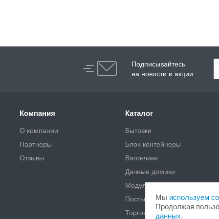
Подписывайтесь
на новости и акции:
Компания
Каталог
О компании
Бытовки
Партнеры
Блок-контейнеры
Отзывы
Вагончики
Дачные домики
Модульные здания
Мы
используем co
Посты охраны, КПП
Продолжая пользо
Торговые павильоны,
данных
.