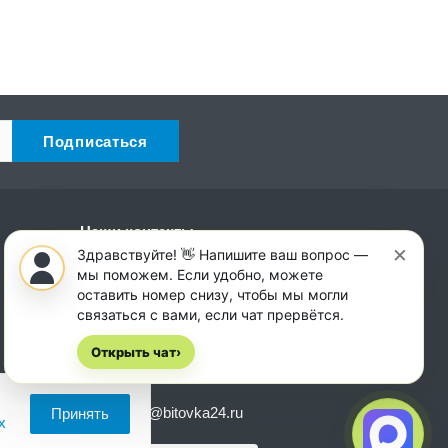
Наши контакты
×
Здравствуйте! 👋 Напишите ваш вопрос —
+7 (931) 521-14-32
мы поможем. Если удобно, можете
Пн. – Сб.: с 8:00 до 18:00
оставить номер снизу, чтобы мы могли
Вс.: с 8:00 до 14:00
связаться с вами, если чат прервётся.
Симферополь, ул. Генерала
Открыть чат
›
Васильева, 30И
zakaz@bitovka24.ru
Принять
х