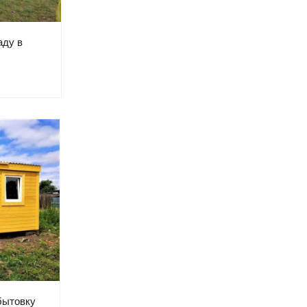
аду в
бытовку