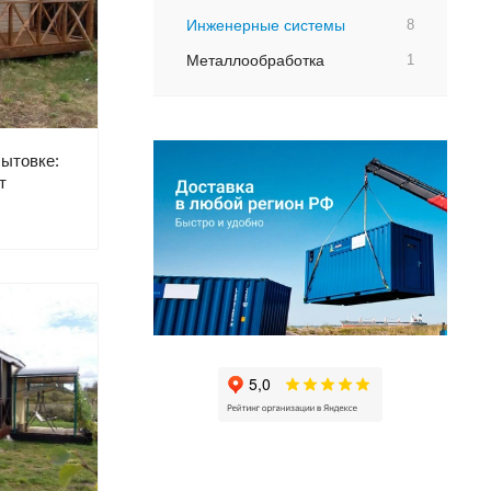
Инженерные системы
8
Металлообработка
1
бытовке:
т