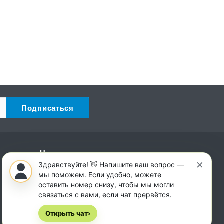
Наши контакты
×
Здравствуйте! 👋 Напишите ваш вопрос —
+7 (931) 521-14-32
мы поможем. Если удобно, можете
Пн. – Сб.: с 8:00 до 18:00
оставить номер снизу, чтобы мы могли
Вс.: с 8:00 до 14:00
связаться с вами, если чат прервётся.
Симферополь, ул. Генерала
Открыть чат
›
Васильева, 30И