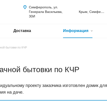
Симферополь, ул.
Крым, Симферополь
Генерала Васильева,
30И
Доставка
Информация
чной бытовки по КЧР
дачной бытовки по КЧР
идуальному проекту заказчика изготовлен домик дл
ия на даче.