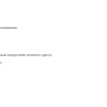
роживание.
ым покрытием зеленого цвета;
т;