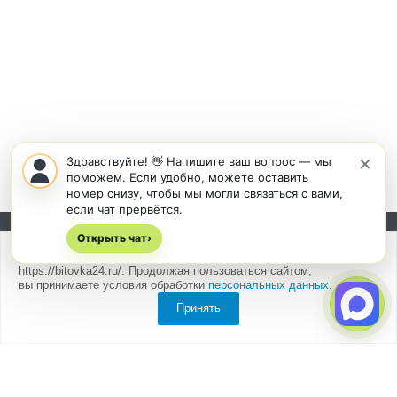
×
Здравствуйте! 👋 Напишите ваш вопрос — мы
поможем. Если удобно, можете оставить
номер снизу, чтобы мы могли связаться с вами,
если чат прервётся.
Открыть чат
Подписывайтесь на новости и акции:
›
Мы
используем cookies
для быстрой и удобной работы сайта
https://bitovka24.ru/. Продолжая пользоваться сайтом,
вы принимаете условия обработки
персональных данных
.
Принять
Компания